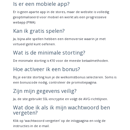
Is er een mobiele app?
Er is geen aparte app in de stores, maar de website is volledig
geoptimaliseerd voor mobiel en werkt als een progressieve
webapp (PWA).
Kan ik gratis spelen?
Ja, bijna alle spellen hebben een demoversie waarin je met
virtueel geld kunt oefenen.
Wat is de minimale storting?
De minimale storting is €10 voor de meeste betaalmethoden.
Hoe activeer ik een bonus?
Bij je eerste storting kun je de welkomstbonus selecteren. Soms is
een bonuscode nodig, controleer de promotiepagina.
Zijn mijn gegevens veilig?
Ja, de site gebruikt SSL‑encryptie en volgt de AVG‑richtlijnen.
Wat doe ik als ik mijn wachtwoord ben
vergeten?
Klik op ‘wachtwoord vergeten’ op de inlogpagina en volg de
instructies in de e‑mail.