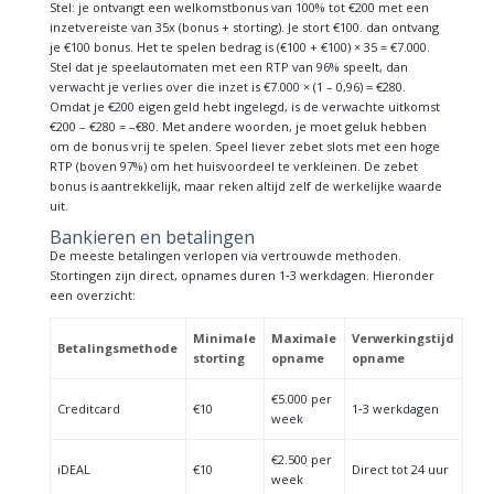
Stel: je ontvangt een welkomstbonus van 100% tot €200 met een
inzetvereiste van 35x (bonus + storting). Je stort €100. dan ontvang
je €100 bonus. Het te spelen bedrag is (€100 + €100) × 35 = €7.000.
Stel dat je speelautomaten met een RTP van 96% speelt, dan
verwacht je verlies over die inzet is €7.000 × (1 – 0,96) = €280.
Omdat je €200 eigen geld hebt ingelegd, is de verwachte uitkomst
€200 – €280 = –€80. Met andere woorden, je moet geluk hebben
om de bonus vrij te spelen. Speel liever zebet slots met een hoge
RTP (boven 97%) om het huisvoordeel te verkleinen. De zebet
bonus is aantrekkelijk, maar reken altijd zelf de werkelijke waarde
uit.
Bankieren en betalingen
De meeste betalingen verlopen via vertrouwde methoden.
Stortingen zijn direct, opnames duren 1‑3 werkdagen. Hieronder
een overzicht:
Minimale
Maximale
Verwerkingstijd
Betalingsmethode
storting
opname
opname
€5.000 per
Creditcard
€10
1‑3 werkdagen
week
€2.500 per
iDEAL
€10
Direct tot 24 uur
week