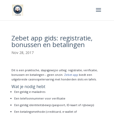
Zebet app gids: registratie,
bonussen en betalingen
Nov 28, 2017
Dit is een praktische, stapsgewijze uitleg: registratie, verificatie,
bonussen en betalingen – geen onzin.
Zebet app
biedt een
uitgebreide casinospelervaring met honderden slots en tafels.
Wat je nodig hebt
Een geldig e‑mailadres
Een telefoonnummer voor verificatie
Een geldig identiteitsbewijs (paspoort, ID‑kaart of rijbewijs)
Een betalingsmethode (creditcard, e‑wallet of