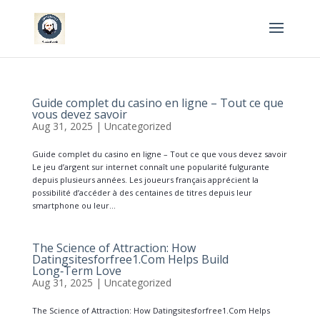
Guide complet du casino en ligne – Tout ce que
vous devez savoir
Aug 31, 2025
|
Uncategorized
Guide complet du casino en ligne – Tout ce que vous devez savoir
Le jeu d’argent sur internet connaît une popularité fulgurante
depuis plusieurs années. Les joueurs français apprécient la
possibilité d’accéder à des centaines de titres depuis leur
smartphone ou leur...
The Science of Attraction: How
Datingsitesforfree1.Com Helps Build
Long‑Term Love
Aug 31, 2025
|
Uncategorized
The Science of Attraction: How Datingsitesforfree1.Com Helps