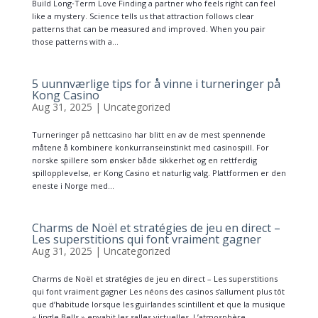
Build Long‑Term Love Finding a partner who feels right can feel
like a mystery. Science tells us that attraction follows clear
patterns that can be measured and improved. When you pair
those patterns with a...
5 uunnværlige tips for å vinne i turneringer på
Kong Casino
Aug 31, 2025
|
Uncategorized
Turneringer på nettcasino har blitt en av de mest spennende
måtene å kombinere konkurranseinstinkt med casinospill. For
norske spillere som ønsker både sikkerhet og en rettferdig
spillopplevelse, er Kong Casino et naturlig valg. Plattformen er den
eneste i Norge med...
Charms de Noël et stratégies de jeu en direct –
Les superstitions qui font vraiment gagner
Aug 31, 2025
|
Uncategorized
Charms de Noël et stratégies de jeu en direct – Les superstitions
qui font vraiment gagner Les néons des casinos s’allument plus tôt
que d’habitude lorsque les guirlandes scintillent et que la musique
« Jingle Bells » envahit les salles virtuelles. L’atmosphère...