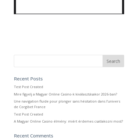
Recent Posts
Test Post Created
Mire figyelj a Magyar Online Casino-k kiválasztásakor 2026-ban?
Une navigation fluide pour plonger sans hésitation dans l’univers
de Corgibet France
Test Post Created
A Magyar Online Casino élmény: miért érdemes csatlakozni most?
Recent Comments