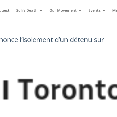
nquest
Soli’s Death
Our Movement
Events
Me
nonce l’isolement d’un détenu sur