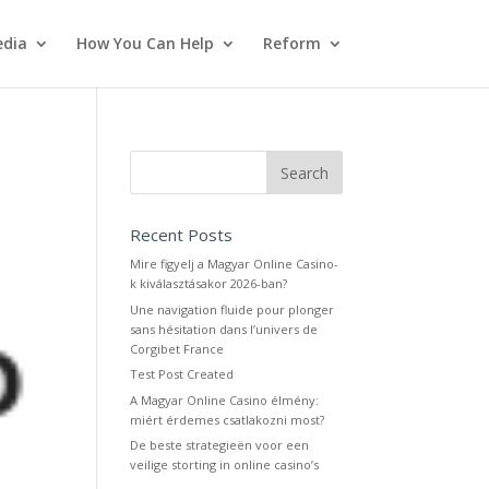
dia
How You Can Help
Reform
Recent Posts
Mire figyelj a Magyar Online Casino-
k kiválasztásakor 2026-ban?
Une navigation fluide pour plonger
sans hésitation dans l’univers de
Corgibet France
Test Post Created
A Magyar Online Casino élmény:
miért érdemes csatlakozni most?
De beste strategieën voor een
veilige storting in online casino’s