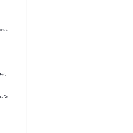
onus,
fen,
t für