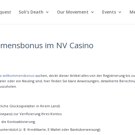
nquest
Soli’s Death
Our Movement
Events
Me
ommensbonus im NV Casino
no willkommensbonus
suchen, deckt dieser Artikel alles von der Registrierung bis z
ieler oder ein Neuling sind, hier finden Sie klare Anweisungen, detaillierte Berech
uszuholen.
liche Glücksspielalter in Ihrem Land).
epass) zur Verifizierung Ihres Kontos.
r die Kontoaktivierung.
nterstützt (z. B. Kreditkarte, E-Wallet oder Banküberweisung).