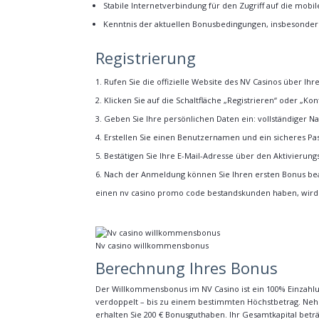
Stabile Internetverbindung für den Zugriff auf die mob
Kenntnis der aktuellen Bonusbedingungen, insbesonde
Registrierung
Rufen Sie die offizielle Website des NV Casinos über Ihr
Klicken Sie auf die Schaltfläche „Registrieren“ oder „Kon
Geben Sie Ihre persönlichen Daten ein: vollständiger 
Erstellen Sie einen Benutzernamen und ein sicheres Pa
Bestätigen Sie Ihre E-Mail-Adresse über den Aktivierungs
Nach der Anmeldung können Sie Ihren ersten Bonus bean
einen nv casino promo code bestandskunden haben, wird 
Nv casino willkommensbonus
Berechnung Ihres Bonus
Der Willkommensbonus im NV Casino ist ein 100% Einzahlun
verdoppelt – bis zu einem bestimmten Höchstbetrag. Nehm
erhalten Sie 200 € Bonusguthaben. Ihr Gesamtkapital beträ