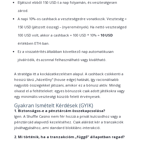
Eljátszol ebből 150 USD-t a nap folyamán, és veszteségesen
zárod.
A napi 10%-os cashback a veszteségedre vonatkozik. Veszteség =
150 USD (játszott összeg) – (nyeremények). Ha nettó veszteséged
100 USD volt, akkor a cashback = 100 USD * 10% =
10 USD
értékben ETH-ban.
Ez a visszatérítés általában következő nap automatikusan
jóváíródik, és azonnal felhasználható vagy kiváltható.
A stratégia itt a kockázatkezelésen alapul. A cashback csökkenti a
hosszú távú „házelőny” (house edge) hatását, így racionálisabb
nagyobb összegekkel játszani, amikor ez a bónusz aktív. Mindig
olvasd el a feltételeket: egyes bónuszok csak adott játékokra vagy
egy minimális veszteségi küszöb felett érvényesek.
Gyakran Ismételt Kérdések (GYIK)
1. Biztonságos-e a pénztárcám összekapcsolása?
Igen. A Shuffle Casino nem fér hozzá a privát kulcsodhoz vagy a
pénztárcád alapvető kezeléséhez. Csak aláírást kér a tranzakciók
jóváhagyásához, ami standard blokklánc-interakció.
2. Mi történik, ha a tranzakcióm „függő” állapotban ragad?