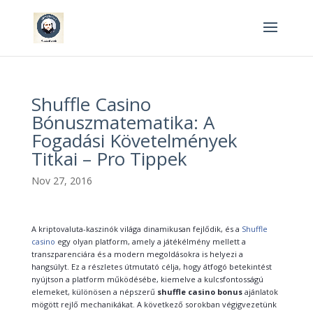
Shuffle Casino
Bónuszmatematika: A
Fogadási Követelmények
Titkai – Pro Tippek
Nov 27, 2016
A kriptovaluta-kaszinók világa dinamikusan fejlődik, és a
Shuffle
casino
egy olyan platform, amely a játékélmény mellett a
transzparenciára és a modern megoldásokra is helyezi a
hangsúlyt. Ez a részletes útmutató célja, hogy átfogó betekintést
nyújtson a platform működésébe, kiemelve a kulcsfontosságú
elemeket, különösen a népszerű
shuffle casino bonus
ajánlatok
mögött rejlő mechanikákat. A következő sorokban végigvezetünk