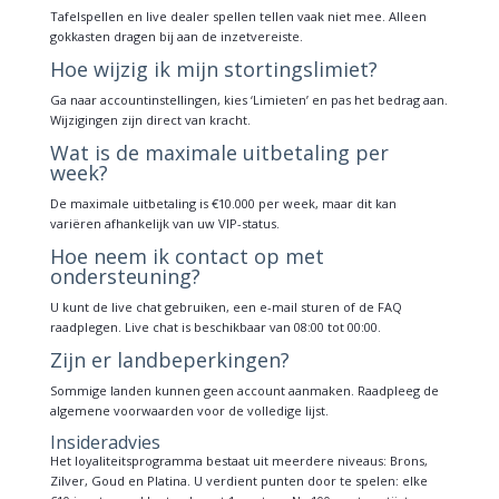
Tafelspellen en live dealer spellen tellen vaak niet mee. Alleen
gokkasten dragen bij aan de inzetvereiste.
Hoe wijzig ik mijn stortingslimiet?
Ga naar accountinstellingen, kies ‘Limieten’ en pas het bedrag aan.
Wijzigingen zijn direct van kracht.
Wat is de maximale uitbetaling per
week?
De maximale uitbetaling is €10.000 per week, maar dit kan
variëren afhankelijk van uw VIP-status.
Hoe neem ik contact op met
ondersteuning?
U kunt de live chat gebruiken, een e-mail sturen of de FAQ
raadplegen. Live chat is beschikbaar van 08:00 tot 00:00.
Zijn er landbeperkingen?
Sommige landen kunnen geen account aanmaken. Raadpleeg de
algemene voorwaarden voor de volledige lijst.
Insideradvies
Het loyaliteitsprogramma bestaat uit meerdere niveaus: Brons,
Zilver, Goud en Platina. U verdient punten door te spelen: elke