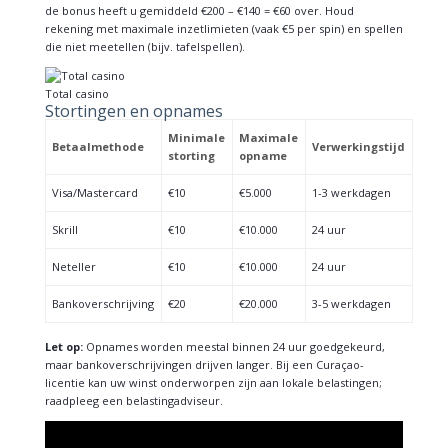
de bonus heeft u gemiddeld €200 – €140 = €60 over. Houd
rekening met maximale inzetlimieten (vaak €5 per spin) en spellen
die niet meetellen (bijv. tafelspellen).
Total casino
Stortingen en opnames
Minimale
Maximale
Betaalmethode
Verwerkingstijd
storting
opname
Visa/Mastercard
€10
€5.000
1-3 werkdagen
Skrill
€10
€10.000
24 uur
Neteller
€10
€10.000
24 uur
Bankoverschrijving
€20
€20.000
3-5 werkdagen
Let op:
Opnames worden meestal binnen 24 uur goedgekeurd,
maar bankoverschrijvingen drijven langer. Bij een Curaçao-
licentie kan uw winst onderworpen zijn aan lokale belastingen;
raadpleeg een belastingadviseur.