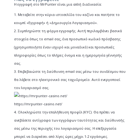
Η εγγραφή στο MrPunter είναι μια απλή διαδικασία:
Μεταβείτε στην κύρια ιστοσελίδα του καζίνο και πατήστε το
κουμπί «Εγγραφή» ή «Δημιουργία Λογαριασμού».
Συμπληρώστε τη φόρμα εγγραφής. Αυτή περιλαμβάνει βασικά
στοιχεία όπως το email σας, ένα προσωπικό κωδικό πρόσβασης
(χρησιμοποιήστε έναν ισχυρό και μοναδικό) και προσωπικές
πληροφορίες όπως το πλήρες όνομα και η ημερομηνία γέννησής
σας.
Επιβεβαιώστε τη διεύθυνση email σας μέσω του συνδέσμου που
θα λάβετε στο ηλεκτρονικό σας ταχυδρομείο. Αυτό ενεργοποιεί
τον λογαριασμό σας.
https://mrpunter-casino.net/
Ολοκληρώστε την επαλήθευση προφίλ (KYC). Θα πρέπει να
ανεβάσετε αντίγραφα των εγγράφων ταυτότητας και διεύθυνσής
σας μέσω της περιοχής του λογαριασμού σας. Η επεξεργασία
μπορεί να διαρκέσει από λίγες ώρες μέχρι 1-2 εργάσιμες.