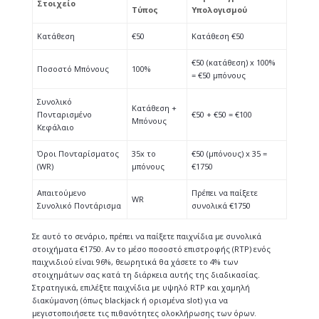
Στοιχείο
Τύπος
Υπολογισμού
Κατάθεση
€50
Κατάθεση €50
€50 (κατάθεση) x 100%
Ποσοστό Μπόνους
100%
= €50 μπόνους
Συνολικό
Κατάθεση +
Πονταρισμένο
€50 + €50 = €100
Μπόνους
Κεφάλαιο
Όροι Πονταρίσματος
35x το
€50 (μπόνους) x 35 =
(WR)
μπόνους
€1750
Απαιτούμενο
Πρέπει να παίξετε
WR
Συνολικό Ποντάρισμα
συνολικά €1750
Σε αυτό το σενάριο, πρέπει να παίξετε παιχνίδια με συνολικά
στοιχήματα €1750. Αν το μέσο ποσοστό επιστροφής (RTP) ενός
παιχνιδιού είναι 96%, θεωρητικά θα χάσετε το 4% των
στοιχημάτων σας κατά τη διάρκεια αυτής της διαδικασίας.
Στρατηγικά, επιλέξτε παιχνίδια με υψηλό RTP και χαμηλή
διακύμανση (όπως blackjack ή ορισμένα slot) για να
μεγιστοποιήσετε τις πιθανότητες ολοκλήρωσης των όρων.