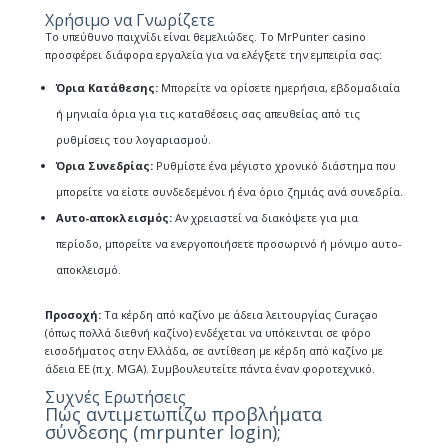
Χρήσιμο να Γνωρίζετε
Το υπεύθυνο παιχνίδι είναι θεμελιώδες. Το MrPunter casino
προσφέρει διάφορα εργαλεία για να ελέγξετε την εμπειρία σας:
Όρια Κατάθεσης:
Μπορείτε να ορίσετε ημερήσια, εβδομαδιαία
ή μηνιαία όρια για τις καταθέσεις σας απευθείας από τις
ρυθμίσεις του λογαριασμού.
Όρια Συνεδρίας:
Ρυθμίστε ένα μέγιστο χρονικό διάστημα που
μπορείτε να είστε συνδεδεμένοι ή ένα όριο ζημιάς ανά συνεδρία.
Αυτο-αποκλεισμός:
Αν χρειαστεί να διακόψετε για μια
περίοδο, μπορείτε να ενεργοποιήσετε προσωρινό ή μόνιμο αυτο-
αποκλεισμό.
Προσοχή:
Τα κέρδη από καζίνο με άδεια λειτουργίας Curaçao
(όπως πολλά διεθνή καζίνο) ενδέχεται να υπόκεινται σε φόρο
εισοδήματος στην Ελλάδα, σε αντίθεση με κέρδη από καζίνο με
άδεια ΕΕ (π.χ. MGA). Συμβουλευτείτε πάντα έναν φοροτεχνικό.
Συχνές Ερωτήσεις
Πώς αντιμετωπίζω προβλήματα
σύνδεσης (mrpunter login);