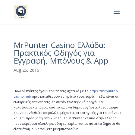
MrPunter Casino Ελλάδα:
Πρακτικός Οδηγός για
Εγγραφή, Μπόνους & App
Aug 25, 2016
Πολλοί παίκτες έχουν ερωτήσεις σχετικά με το
https://mrpunter-
casino.net/
πριν καταθέσουν το πρώτο τους ευρώ — εδώ είναι οι
ειλικρινείς απαντήσεις. Σε αυτόν τον τεχνικό οδηγό, θα
καλύψουμε τα πάντα, από το πώς να δημιουργήσετε λογαριασμό
και να συνδεθείτε ασφαλώς, μέχρι τις στρατηγικές για τα μπόνους
και την πρόσβαση από κινητό. Το MrPunter casino στην Ελλάδα
προσφέρει μια ολοκληρωμένη εμπειρία, και με αυτά τα βήματα θα
είστε έτοιμοι να παίξετε με εμπιστοσύνη.