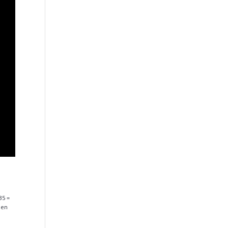
35 =
len