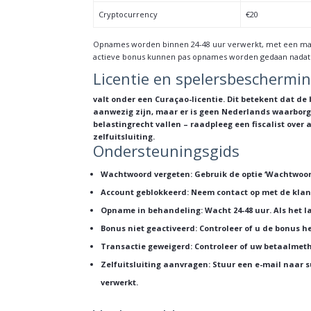
Cryptocurrency
€20
Opnames worden binnen 24-48 uur verwerkt, met een maxi
actieve bonus kunnen pas opnames worden gedaan nadat a
Licentie en spelersbeschermi
valt onder een Curaçao-licentie. Dit betekent dat d
aanwezig zijn, maar er is geen Nederlands waarborg
belastingrecht vallen – raadpleeg een fiscalist over 
zelfuitsluiting.
Ondersteuningsgids
Wachtwoord vergeten:
Gebruik de optie ‘Wachtwoord
Account geblokkeerd:
Neem contact op met de klant
Opname in behandeling:
Wacht 24-48 uur. Als het l
Bonus niet geactiveerd:
Controleer of u de bonus he
Transactie geweigerd:
Controleer of uw betaalmeth
Zelfuitsluiting aanvragen:
Stuur een e-mail naar s
verwerkt.