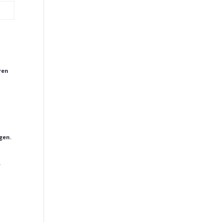
ren
gen.
.