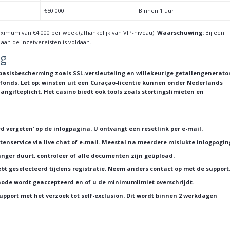
€50.000
Binnen 1 uur
mum van €4.000 per week (afhankelijk van VIP-niveau).
Waarschuwing:
Bij een
an de inzetvereisten is voldaan.
ng
e basisbescherming zoals SSL-versleuteling en willekeurige getallengenerato
fonds. Let op: winsten uit een Curaçao-licentie kunnen onder Nederlands
aangifteplicht. Het casino biedt ook tools zoals stortingslimieten en
 vergeten’ op de inlogpagina. U ontvangt een resetlink per e-mail.
enservice via live chat of e-mail. Meestal na meerdere mislukte inlogpogin
anger duurt, controleer of alle documenten zijn geüpload.
bt geselecteerd tijdens registratie. Neem anders contact op met de support
ode wordt geaccepteerd en of u de minimumlimiet overschrijdt.
upport met het verzoek tot self-exclusion. Dit wordt binnen 2 werkdagen