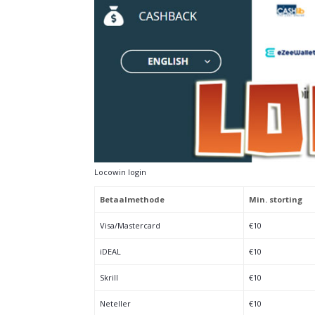
Locowin login
Betaalmethode
Min. storting
Visa/Mastercard
€10
iDEAL
€10
Skrill
€10
Neteller
€10