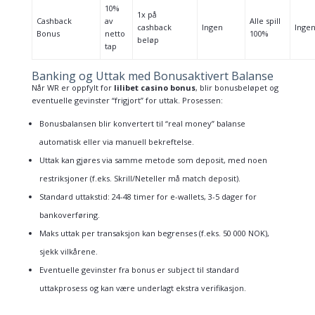
10%
1x på
Cashback
av
Alle spill
cashback
Ingen
Inge
Bonus
netto
100%
beløp
tap
Banking og Uttak med Bonusaktivert Balanse
Når WR er oppfylt for
lilibet casino bonus
, blir bonusbeløpet og
eventuelle gevinster “frigjort” for uttak. Prosessen:
Bonusbalansen blir konvertert til “real money” balanse
automatisk eller via manuell bekreftelse.
Uttak kan gjøres via samme metode som deposit, med noen
restriksjoner (f.eks. Skrill/Neteller må match deposit).
Standard uttakstid: 24-48 timer for e-wallets, 3-5 dager for
bankoverføring.
Maks uttak per transaksjon kan begrenses (f.eks. 50 000 NOK),
sjekk vilkårene.
Eventuelle gevinster fra bonus er subject til standard
uttakprosess og kan være underlagt ekstra verifikasjon.