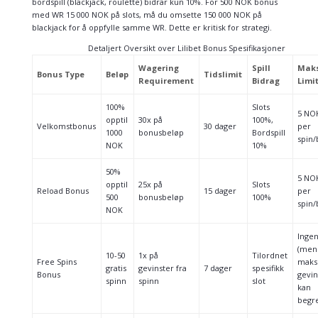
bordspill (blackjack, roulette) bidrar kun 10%. For 500 NOK bonus
med WR 15 000 NOK på slots, må du omsette 150 000 NOK på
blackjack for å oppfylle samme WR. Dette er kritisk for strategi.
Detaljert Oversikt over Lilibet Bonus Spesifikasjoner
Wagering
Spill
Maks
Bonus Type
Beløp
Tidslimit
Requirement
Bidrag
Limi
100%
Slots
5 NO
opptil
30x på
100%,
Velkomstbonus
30 dager
per
1000
bonusbeløp
Bordspill
spin/
NOK
10%
50%
5 NO
opptil
25x på
Slots
Reload Bonus
15 dager
per
500
bonusbeløp
100%
spin/
NOK
Inge
(men
10-50
1x på
Tilordnet
Free Spins
maks
gratis
gevinster fra
7 dager
spesifikk
Bonus
gevin
spinn
spinn
slot
kan
begr