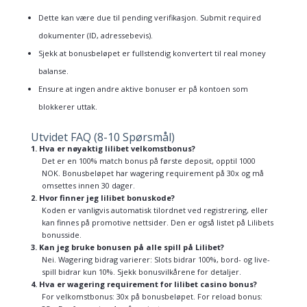
Dette kan være due til pending verifikasjon. Submit required
dokumenter (ID, adressebevis).
Sjekk at bonusbeløpet er fullstendig konvertert til real money
balanse.
Ensure at ingen andre aktive bonuser er på kontoen som
blokkerer uttak.
Utvidet FAQ (8-10 Spørsmål)
1. Hva er nøyaktig
lilibet velkomstbonus
?
Det er en 100% match bonus på første deposit, opptil 1000
NOK. Bonusbeløpet har wagering requirement på 30x og må
omsettes innen 30 dager.
2. Hvor finner jeg
lilibet bonuskode
?
Koden er vanligvis automatisk tilordnet ved registrering, eller
kan finnes på promotive nettsider. Den er også listet på Lilibets
bonusside.
3. Kan jeg bruke bonusen på alle spill på Lilibet?
Nei. Wagering bidrag varierer: Slots bidrar 100%, bord- og live-
spill bidrar kun 10%. Sjekk bonusvilkårene for detaljer.
4. Hva er wagering requirement for
lilibet casino bonus
?
For velkomstbonus: 30x på bonusbeløpet. For reload bonus: