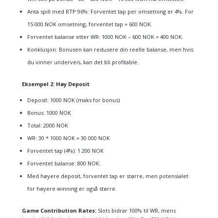
Anta spill med RTP 96%: Forventet tap per omsetning er 4%. For
15 000 NOK omsetning, forventet tap = 600 NOK.
Forventet balanse etter WR: 1000 NOK – 600 NOK = 400 NOK.
Konklusjon: Bonusen kan redusere din reelle balanse, men hvis
du vinner underveis, kan det bli profitable.
Eksempel 2: Høy Deposit
Deposit: 1000 NOK (maks for bonus)
Bonus: 1000 NOK
Total: 2000 NOK
WR: 30 * 1000 NOK = 30 000 NOK
Forventet tap (4%): 1 200 NOK
Forventet balanse: 800 NOK.
Med høyere deposit, forventet tap er større, men potensialet
for høyere winning er også større.
Game Contribution Rates:
Slots bidrar 100% til WR, mens