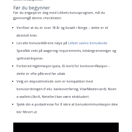
Før du begynner
Før du engasjerer deg med Lilibets bonusprogram, må du
gjennomgå denne checklisten:
Verifiser at du er over 18 år og bosatt i Norge – dette er et
absolutt krav.
Les alle bonusvilkårene nøye på
Lilibet casino bonuskode
.
Spesifikk vekt på wagering requirements, tidsbegrensninger og
spillrestriksjoner.
Forbered legitimasjon (pass, ID-kort) for kontoverifikasjon –
dette er ofte påkrevd før uttak.
Velg en depositmetode som er kompatibel med
bonusordningen (f.eks. bankoverføring, Visa/Mastercard). Noen
e-wallets (Skrill, Neteller) kan være ekskludert.
Sjekk din e-postadresse for å sikre at bonuskommunikasjon ikke
blir filtrert ut.