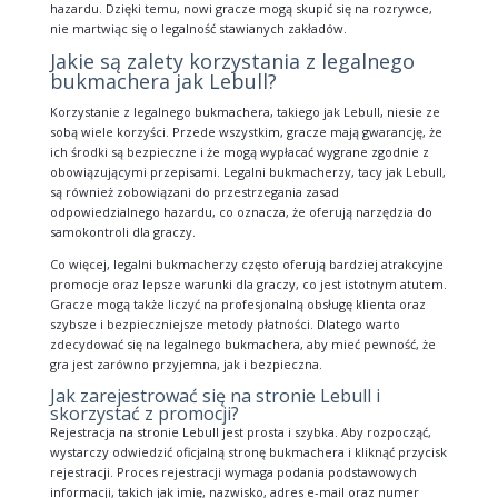
hazardu. Dzięki temu, nowi gracze mogą skupić się na rozrywce,
nie martwiąc się o legalność stawianych zakładów.
Jakie są zalety korzystania z legalnego
bukmachera jak Lebull?
Korzystanie z legalnego bukmachera, takiego jak Lebull, niesie ze
sobą wiele korzyści. Przede wszystkim, gracze mają gwarancję, że
ich środki są bezpieczne i że mogą wypłacać wygrane zgodnie z
obowiązującymi przepisami. Legalni bukmacherzy, tacy jak Lebull,
są również zobowiązani do przestrzegania zasad
odpowiedzialnego hazardu, co oznacza, że oferują narzędzia do
samokontroli dla graczy.
Co więcej, legalni bukmacherzy często oferują bardziej atrakcyjne
promocje oraz lepsze warunki dla graczy, co jest istotnym atutem.
Gracze mogą także liczyć na profesjonalną obsługę klienta oraz
szybsze i bezpieczniejsze metody płatności. Dlatego warto
zdecydować się na legalnego bukmachera, aby mieć pewność, że
gra jest zarówno przyjemna, jak i bezpieczna.
Jak zarejestrować się na stronie Lebull i
skorzystać z promocji?
Rejestracja na stronie Lebull jest prosta i szybka. Aby rozpocząć,
wystarczy odwiedzić oficjalną stronę bukmachera i kliknąć przycisk
rejestracji. Proces rejestracji wymaga podania podstawowych
informacji, takich jak imię, nazwisko, adres e-mail oraz numer