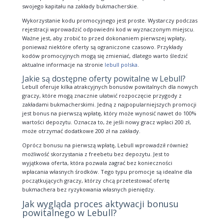
swojego kapitału na zakłady bukmacherskie.
Wykorzystanie kodu promocyjnego jest proste. Wystarczy podczas
rejestracji wprowadzić odpowiedni kod w wyznaczonym miejscu.
Ważne jest, aby zrobić to przed dokonaniem pierwszej wpłaty,
ponieważ niektóre oferty są ograniczone czasowo. Przykłady
kodów promocyjnych mogą się zmieniać, dlatego warto śledzić
aktualne informacje na stronie
lebull polska
.
Jakie są dostępne oferty powitalne w Lebull?
Lebull oferuje kilka atrakcyjnych bonusów powitalnych dla nowych
graczy, które mogą znacznie ułatwić rozpoczęcie przygody z
zakładami bukmacherskimi. Jedną z najpopularniejszych promocji
jest bonus na pierwszą wpłatę, który może wynosić nawet do 100%
wartości depozytu. Oznacza to, że jeśli nowy gracz wpłaci 200 zł,
może otrzymać dodatkowe 200 zł na zakłady.
Oprócz bonusu na pierwszą wpłatę, Lebull wprowadził również
możliwość skorzystania z freebetu bez depozytu. Jest to
wyjątkowa oferta, która pozwala zagrać bez konieczności
wpłacania własnych środków. Tego typu promocje są idealne dla
początkujących graczy, którzy chcą przetestować ofertę
bukmachera bez ryzykowania własnych pieniędzy.
Jak wygląda proces aktywacji bonusu
powitalnego w Lebull?