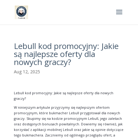
Lebull kod promocyjny: Jakie
są najlepsze oferty dla
nowych graczy?
Aug 12, 2025
Lebull kod promocyjny: Jakie są najlepsze oferty dla nowych
graczy?
W niniejszym artykule przyjrzymy się najlepszym ofertom
promocyjnym, które bukmacher Lebull przygotował dla nowych
graczy. Skupimy się na kodzie promocyjnym Lebull, jego zaletach
oraz dostępnych bonusach powitalnych. Dowiemy się również, jak
korzystać z aplikacji mobilnej Lebull oraz jakie są opinie dotyczące
tego bukmachera. Zaczniemy od ogólnego przeglądu ofert, a