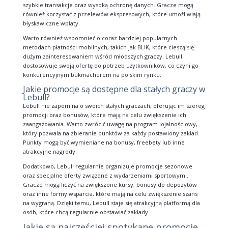
szybkie transakcje oraz wysoką ochronę danych. Gracze mogą
również korzystać z przelewów ekspresowych, które umożliwiają
błyskawiczne wpłaty.
Warto również wspomnieć o coraz bardziej popularnych
metodach płatności mobilnych, takich jak BLIK, które cieszą się
dużym zainteresowaniem wśród młodszych graczy. Lebull
dostosowuje swoją ofertę do potrzeb użytkowników, co czyni go
konkurencyjnym bukmacherem na polskim rynku.
Jakie promocje są dostępne dla stałych graczy w
Lebull?
Lebull nie zapomina o swoich stałych graczach, oferując im szereg
promocji oraz bonusów, które mają na celu zwiększenie ich
zaangażowania. Warto zwrócić uwagę na program lojalnościowy,
który pozwala na zbieranie punktów za każdy postawiony zakład.
Punkty mogą być wymieniane na bonusy, freebety lub inne
atrakcyjne nagrody.
Dodatkowo, Lebull regularnie organizuje promocje sezonowe
oraz specjalne oferty związane z wydarzeniami sportowymi.
Gracze mogą liczyć na zwiększone kursy, bonusy do depozytów
oraz inne formy wsparcia, które mają na celu zwiększenie szans
na wygraną. Dzięki temu, Lebull staje się atrakcyjną platformą dla
osób, które chcą regularnie obstawiać zakłady.
Jakie są najczęściej spotykane promocje