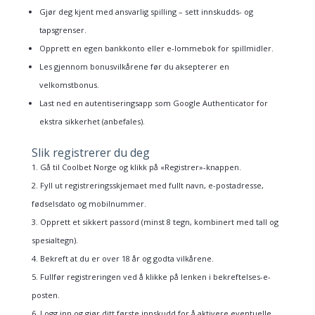
Gjør deg kjent med ansvarlig spilling – sett innskudds- og
tapsgrenser.
Opprett en egen bankkonto eller e-lommebok for spillmidler.
Les gjennom bonusvilkårene før du aksepterer en
velkomstbonus.
Last ned en autentiseringsapp som Google Authenticator for
ekstra sikkerhet (anbefales).
Slik registrerer du deg
Gå til Coolbet Norge og klikk på «Registrer»-knappen.
Fyll ut registreringsskjemaet med fullt navn, e-postadresse,
fødselsdato og mobilnummer.
Opprett et sikkert passord (minst 8 tegn, kombinert med tall og
spesialtegn).
Bekreft at du er over 18 år og godta vilkårene.
Fullfør registreringen ved å klikke på lenken i bekreftelses-e-
posten.
Logg inn og gjør ditt første innskudd for å aktivere eventuelle