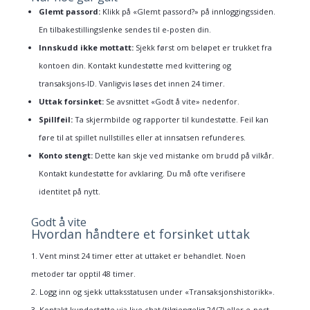
Glemt passord:
Klikk på «Glemt passord?» på innloggingssiden.
En tilbakestillingslenke sendes til e-posten din.
Innskudd ikke mottatt:
Sjekk først om beløpet er trukket fra
kontoen din. Kontakt kundestøtte med kvittering og
transaksjons-ID. Vanligvis løses det innen 24 timer.
Uttak forsinket:
Se avsnittet «Godt å vite» nedenfor.
Spillfeil:
Ta skjermbilde og rapporter til kundestøtte. Feil kan
føre til at spillet nullstilles eller at innsatsen refunderes.
Konto stengt:
Dette kan skje ved mistanke om brudd på vilkår.
Kontakt kundestøtte for avklaring. Du må ofte verifisere
identitet på nytt.
Godt å vite
Hvordan håndtere et forsinket uttak
Vent minst 24 timer etter at uttaket er behandlet. Noen
metoder tar opptil 48 timer.
Logg inn og sjekk uttaksstatusen under «Transaksjonshistorikk».
Kontakt kundestøtte via live chat (tilgjengelig 24/7) eller e-post