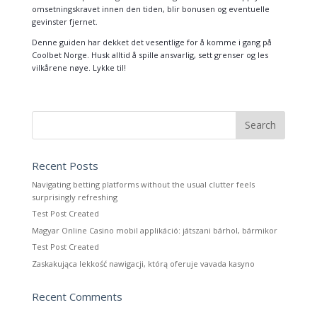
omsetningskravet innen den tiden, blir bonusen og eventuelle
gevinster fjernet.
Denne guiden har dekket det vesentlige for å komme i gang på
Coolbet Norge. Husk alltid å spille ansvarlig, sett grenser og les
vilkårene nøye. Lykke til!
Recent Posts
Navigating betting platforms without the usual clutter feels
surprisingly refreshing
Test Post Created
Magyar Online Casino mobil applikáció: játszani bárhol, bármikor
Test Post Created
Zaskakująca lekkość nawigacji, którą oferuje vavada kasyno
Recent Comments