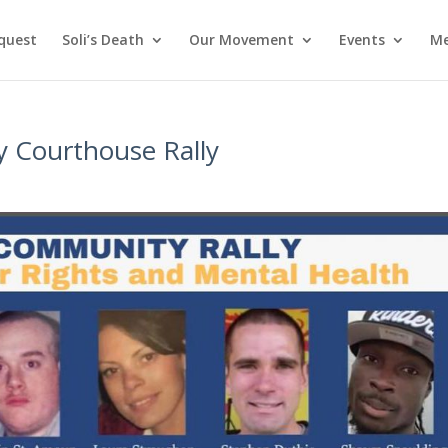
nquest
Soli’s Death
Our Movement
Events
Me
y Courthouse Rally