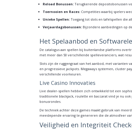
Reload Bonussen:
Terugkerende depositobonussen voo
Toernooien en Races:
Competities waarbij spelers wed
Unieke Spellen:
Toegang tot slots en tafelspellen die a
Verjaardagsbonussen:
Bijzondere aanbiedingen op de 
Het Spelaanbod en Softwarele
De catalogus aan spellen bij buitenlandse platforms over
met meer dan 50 verschillende spelleveranciers, wat resul
Slots zijn de ruggengraat van het aanbod, met varianten 
en progressieve jackpots. Megaways systemen, cluster pa
verschillende voorkeuren.
Live Casino Innovaties
Live dealer-spellen hebben zich ontwikkeld tot een sophis
traditionele blackjack, roulette en baccarat vind je nu 
bonusrondes.
De techniek achter deze games maakt gebruik van meerde
meeslepende ervaring te genereren die de atmosfeer van 
Veiligheid en Integriteit Chec