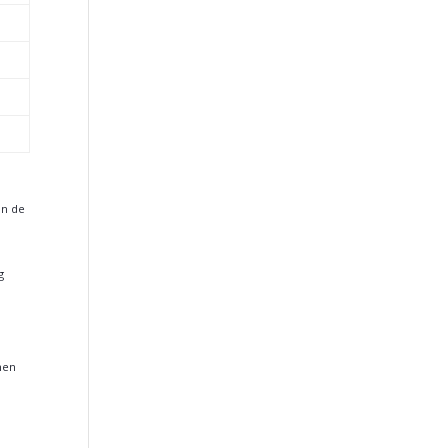
an de
g
nen