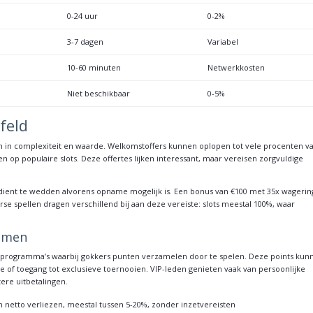
0-24 uur
0-2%
3-7 dagen
Variabel
10-60 minuten
Netwerkkosten
Niet beschikbaar
0-5%
feld
rm in complexiteit en waarde. Welkomstoffers kunnen oplopen tot vele procenten v
en op populaire slots. Deze offertes lijken interessant, maar vereisen zorgvuldige
dient te wedden alvorens opname mogelijk is. Een bonus van €100 met 35x wagerin
rse spellen dragen verschillend bij aan deze vereiste: slots meestal 100%, waar
temen
uwprogramma’s waarbij gokkers punten verzamelen door te spelen. Deze points kun
of toegang tot exclusieve toernooien. VIP-leden genieten vaak van persoonlijke
ere uitbetalingen.
 netto verliezen, meestal tussen 5-20%, zonder inzetvereisten