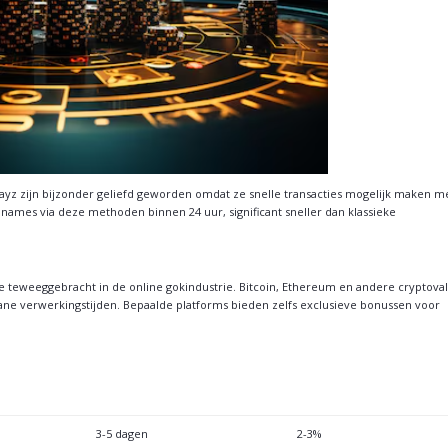
Payz zijn bijzonder geliefd geworden omdat ze snelle transacties mogelijk maken m
ames via deze methoden binnen 24 uur, significant sneller dan klassieke
 teweeggebracht in de online gokindustrie. Bitcoin, Ethereum en andere cryptoval
ntane verwerkingstijden. Bepaalde platforms bieden zelfs exclusieve bonussen voor
3-5 dagen
2-3%