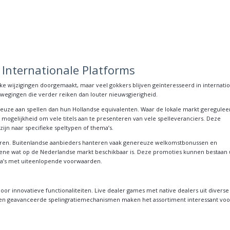
Internationale Platforms
ke wijzigingen doorgemaakt, maar veel gokkers blijven geïnteresseerd in internati
rwegingen die verder reiken dan louter nieuwsgierigheid.
euze aan spellen dan hun Hollandse equivalenten. Waar de lokale markt gereguleer
mogelijkheid om vele titels aan te presenteren van vele spelleveranciers. Deze
zijn naar specifieke speltypen of thema’s.
ructuren. Buitenlandse aanbieders hanteren vaak genereuze welkomstbonussen en
atgene wat op de Nederlandse markt beschikbaar is. Deze promoties kunnen bestaan 
ma’s met uiteenlopende voorwaarden.
door innovatieve functionaliteiten. Live dealer games met native dealers uit diverse
 en geavanceerde spelingratiemechanismen maken het assortiment interessant vo