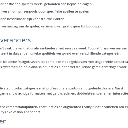
r bestaande spelers, veelal gebonden aan bepaalde dagen
ijveren om prijzenpools door specifieke spellen te spelen
lleen beschikbaar zijn voor trouwe klanten
verjaardag van de speler, variërend van gratis spins tot bonusgeld
veranciers
treft vaak die van nationale aanbieders met een veelvoud. Topplatforms werken sa
teert in duizenden unieke speltitels verspreid over verschillende categorieën.
van klassieke fruitgokkasten tot complexe video gokkasten met uitgebreide bonusfe
ys-systemen en hold-and-spin functies bieden verschillende game-ervaringen voor
ticated productcategorie met professionele studio’s en opgeleide dealers. Naast
ook game show-achtige formaten met geluksraderen, dobbelsteenspellen en interacti
re camerastandpunten, chatfuncties en augmented reality functionaliteiten om e
fysieke casino’s benadert.
ken