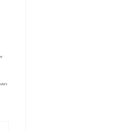
et
uta’s