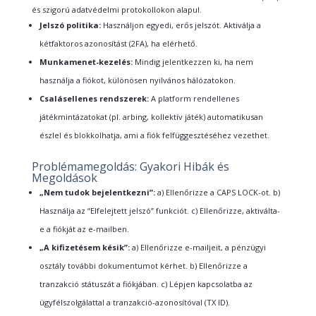
és szigorú adatvédelmi protokollokon alapul.
Jelszó politika:
Használjon egyedi, erős jelszót. Aktiválja a
kétfaktoros azonosítást (2FA), ha elérhető.
Munkamenet-kezelés:
Mindig jelentkezzen ki, ha nem
használja a fiókot, különösen nyilvános hálózatokon.
Csalásellenes rendszerek:
A platform rendellenes
játékmintázatokat (pl. arbing, kollektív játék) automatikusan
észlel és blokkolhatja, ami a fiók felfüggesztéséhez vezethet.
Problémamegoldás: Gyakori Hibák és
Megoldások
„Nem tudok bejelentkezni”:
a) Ellenőrizze a CAPS LOCK-ot. b)
Használja az “Elfelejtett jelszó” funkciót. c) Ellenőrizze, aktiválta-
e a fiókját az e-mailben.
„A kifizetésem késik”:
a) Ellenőrizze e-mailjeit, a pénzügyi
osztály további dokumentumot kérhet. b) Ellenőrizze a
tranzakció státuszát a fiókjában. c) Lépjen kapcsolatba az
ügyfélszolgálattal a tranzakció-azonosítóval (TX ID).