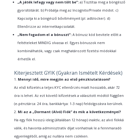
„A játék lefagy vagy nem tölt be”:
a) Tisztítsa meg a böngésző
gyorsítótárát. b) Próbálja meg az Incognito/Private módot. c)
Kapcsolja ki a böngésző bővítményeit (pl. adblocker). d)
Ellenőrizze az internetkapcsolatát.
„Nem fogadom el a bónuszt”:
A bónusz kód bevitele előtt a
feltételeket MINDIG olvassa el. Egyes bónuszok nem
kombinálhatók, vagy csak meghatározott fizetési módokkal
érhetők el.
Kiterjesztett GYIK (Gyakran Ismételt Kérdések)
Mennyi idő, mire megjön az első pénzkiutalásom?
Az első kifizetés a teljes KYC ellenőrzés miatt hosszabb, akár 72
óra is lehet. Az ezt követő kifizetések a választott módtól függően
(e-pénztárca: 24 óra, bankkártya: 1-3 nap) feldolgozásra kerülnek.
Mi az a „Dormant (Alvó) Fiók” és mik a következményei?
Ha egy fiók hosszú ideig (általában 12 hónap) inaktív, az alvó fiókká
válik, és havonta adminisztratív díjat vonhatnak le a fennmaradó
egyenlegéből, amíg az nullára nem csökken.