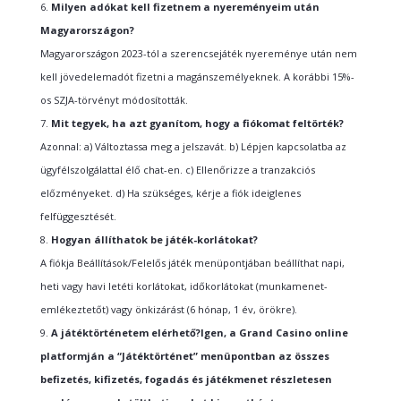
Milyen adókat kell fizetnem a nyereményeim után
Magyarországon?
Magyarországon 2023-tól a szerencsejáték nyereménye után nem
kell jövedelemadót fizetni a magánszemélyeknek. A korábbi 15%-
os SZJA-törvényt módosították.
Mit tegyek, ha azt gyanítom, hogy a fiókomat feltörték?
Azonnal: a) Változtassa meg a jelszavát. b) Lépjen kapcsolatba az
ügyfélszolgálattal élő chat-en. c) Ellenőrizze a tranzakciós
előzményeket. d) Ha szükséges, kérje a fiók ideiglenes
felfüggesztését.
Hogyan állíthatok be játék-korlátokat?
A fiókja Beállítások/Felelős játék menüpontjában beállíthat napi,
heti vagy havi letéti korlátokat, időkorlátokat (munkamenet-
emlékeztetőt) vagy önkizárást (6 hónap, 1 év, örökre).
A játéktörténetem elérhető?
Igen, a Grand Casino online
platformján a “Játéktörténet” menüpontban az összes
befizetés, kifizetés, fogadás és játékmenet részletesen