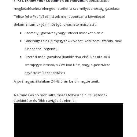
KYC (Know Your Customer) Ellenőrzés:
A pénzkiutalás
megkezdéséhez elengedhetetlen a személyazonosság igazolása.
Töltse fel a Profil/Beállítások menüpontban a következő
dokumentumok jó minőségű, olvasható másolatát:
Személyi igazolvány vagy útlevél mindkét oldala.
Lakcímigazolás (címjegyzék-kivonat, közüzemi számla, max.
3 hónapnál régebbi).
Fizetési mód igazolása (bankkártya első 6 és utolsó 4
számjegye látható, a CVV kód NEM, vagy e-pénztárca
egyértelmű azonosítása).
A jóváhagyás általában 24-48 órán belül megtörténik.
A Grand Casino mobilalkalmazás felhasználói felületének
áttekintése és főbb navigációs elemei.