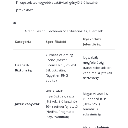
Fi kapcsolatot nagyobb adatátvitel igénylő élő kaszinó
játékokhoz.
\n
Grand Casino: Technikai Specifikációk és Jellemzők
Gyakorlati
Kategória
Specifikáció
Jelentőség
Curacao eGaming
Jogszabályi
licenc (Master
megfelelőség,
Licenc &
License No.), 256-bit
tranzakciós adatok
Biztonság
SSL titkosítás,
védelme, a játékok
független RNG
tisztessége
auditok
2000+ játék
Magas választék,
(nyerőgépek, asztali
különböző RTP
játékok, élő kaszinó),
Játék könyvtár
(90%-99%+),
50+ szoftverfejlesztő
tematikus
(NetEnt, Pragmatic
sokszínűség
Play, Evolution)
Alacsony belépési