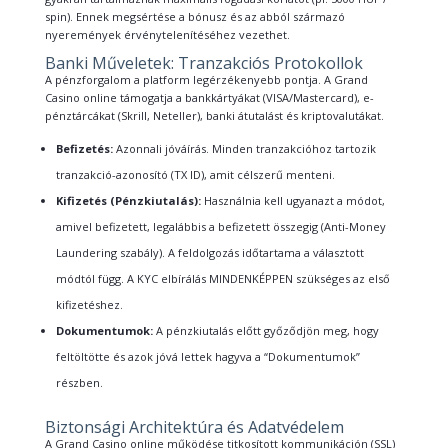
spin). Ennek megsértése a bónusz és az abból származó
nyeremények érvénytelenítéséhez vezethet.
Banki Műveletek: Tranzakciós Protokollok
A pénzforgalom a platform legérzékenyebb pontja. A Grand
Casino online támogatja a bankkártyákat (VISA/Mastercard), e-
pénztárcákat (Skrill, Neteller), banki átutalást és kriptovalutákat.
Befizetés:
Azonnali jóváírás. Minden tranzakcióhoz tartozik
tranzakció-azonosító (TX ID), amit célszerű menteni.
Kifizetés (Pénzkiutalás):
Használnia kell ugyanazt a módot,
amivel befizetett, legalábbis a befizetett összegig (Anti-Money
Laundering szabály). A feldolgozás időtartama a választott
módtól függ. A KYC elbírálás MINDENKÉPPEN szükséges az első
kifizetéshez.
Dokumentumok:
A pénzkiutalás előtt győződjön meg, hogy
feltöltötte és azok jóvá lettek hagyva a “Dokumentumok”
részben.
Biztonsági Architektúra és Adatvédelem
A Grand Casino online működése titkosított kommunikáción (SSL)