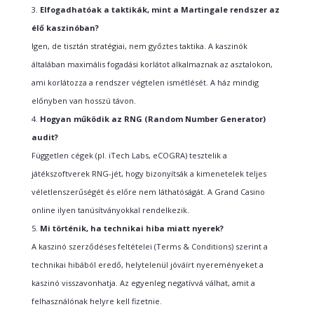
Elfogadhatóak a taktikák, mint a Martingale rendszer az
élő kaszinóban?
Igen, de tisztán stratégiai, nem győztes taktika. A kaszinók
általában maximális fogadási korlátot alkalmaznak az asztalokon,
ami korlátozza a rendszer végtelen ismétlését. A ház mindig
előnyben van hosszú távon.
Hogyan működik az RNG (Random Number Generator)
audit?
Független cégek (pl. iTech Labs, eCOGRA) tesztelik a
játékszoftverek RNG-jét, hogy bizonyítsák a kimenetelek teljes
véletlenszerűségét és előre nem láthatóságát. A Grand Casino
online ilyen tanúsítványokkal rendelkezik.
Mi történik, ha technikai hiba miatt nyerek?
A kaszinó szerződéses feltételei (Terms & Conditions) szerint a
technikai hibából eredő, helytelenül jóváírt nyereményeket a
kaszinó visszavonhatja. Az egyenleg negatívvá válhat, amit a
felhasználónak helyre kell fizetnie.