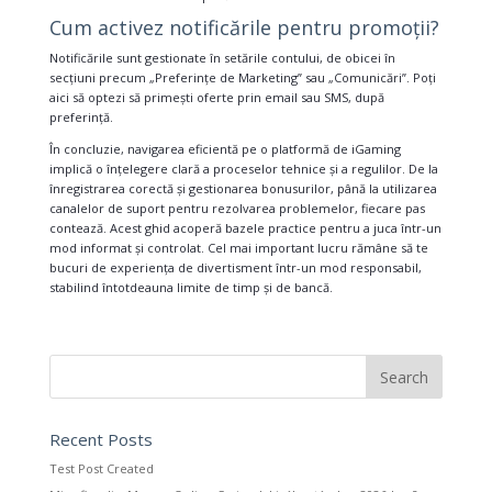
Cum activez notificările pentru promoții?
Notificările sunt gestionate în setările contului, de obicei în
secțiuni precum „Preferințe de Marketing” sau „Comunicări”. Poți
aici să optezi să primești oferte prin email sau SMS, după
preferință.
În concluzie, navigarea eficientă pe o platformă de iGaming
implică o înțelegere clară a proceselor tehnice și a regulilor. De la
înregistrarea corectă și gestionarea bonusurilor, până la utilizarea
canalelor de suport pentru rezolvarea problemelor, fiecare pas
contează. Acest ghid acoperă bazele practice pentru a juca într-un
mod informat și controlat. Cel mai important lucru rămâne să te
bucuri de experiența de divertisment într-un mod responsabil,
stabilind întotdeauna limite de timp și de bancă.
Recent Posts
Test Post Created