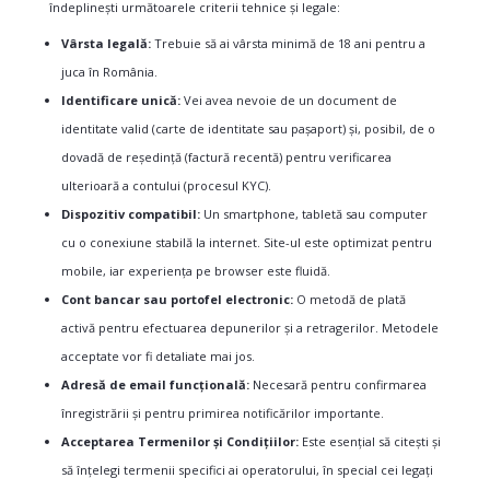
îndeplinești următoarele criterii tehnice și legale:
Vârsta legală:
Trebuie să ai vârsta minimă de 18 ani pentru a
juca în România.
Identificare unică:
Vei avea nevoie de un document de
identitate valid (carte de identitate sau pașaport) și, posibil, de o
dovadă de reședință (factură recentă) pentru verificarea
ulterioară a contului (procesul KYC).
Dispozitiv compatibil:
Un smartphone, tabletă sau computer
cu o conexiune stabilă la internet. Site-ul este optimizat pentru
mobile, iar experiența pe browser este fluidă.
Cont bancar sau portofel electronic:
O metodă de plată
activă pentru efectuarea depunerilor și a retragerilor. Metodele
acceptate vor fi detaliate mai jos.
Adresă de email funcțională:
Necesară pentru confirmarea
înregistrării și pentru primirea notificărilor importante.
Acceptarea Termenilor și Condițiilor:
Este esențial să citești și
să înțelegi termenii specifici ai operatorului, în special cei legați