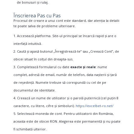
de bonusuri și rulaj.
Înscrierea Pas cu Pas
Procesul de creare a unui cont este standard, dar atenția la detalii
te poate salva de probleme ulterioare.
Accesează platforma. Site-ul principal se încarcă rapid și are o
interfață intuitivă.
Caută și apasă butonul „Înregistrează-te” sau „Creează Cont”, de
obicei situat în colțul din dreapta-sus.
Completează formularul cu date
exacte și reale
: nume
complet, adresă de email, număr de telefon, data nașterii și țară
de reședință. Numele trebuie să corespundă cu cel de pe
documentul de identitate.
Creează un nume de utilizator și o parolă puternică (cel puțin 8
caractere, cu litere, cifre și simboluri).
https://excelbet-ro.net/
Selectează moneda de cont. Pentru utilizatorii din România,
aceasta este de obicei RON. Alegerea este permanentă și nu poate
fi schimbată ulterior.