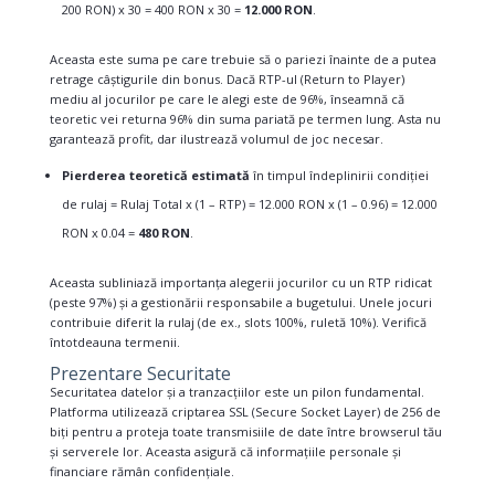
200 RON) x 30 = 400 RON x 30 =
12.000 RON
.
Aceasta este suma pe care trebuie să o pariezi înainte de a putea
retrage câștigurile din bonus. Dacă RTP-ul (Return to Player)
mediu al jocurilor pe care le alegi este de 96%, înseamnă că
teoretic vei returna 96% din suma pariată pe termen lung. Asta nu
garantează profit, dar ilustrează volumul de joc necesar.
Pierderea teoretică estimată
în timpul îndeplinirii condiției
de rulaj = Rulaj Total x (1 – RTP) = 12.000 RON x (1 – 0.96) = 12.000
RON x 0.04 =
480 RON
.
Aceasta subliniază importanța alegerii jocurilor cu un RTP ridicat
(peste 97%) și a gestionării responsabile a bugetului. Unele jocuri
contribuie diferit la rulaj (de ex., slots 100%, ruletă 10%). Verifică
întotdeauna termenii.
Prezentare Securitate
Securitatea datelor și a tranzacțiilor este un pilon fundamental.
Platforma utilizează criptarea SSL (Secure Socket Layer) de 256 de
biți pentru a proteja toate transmisiile de date între browserul tău
și serverele lor. Aceasta asigură că informațiile personale și
financiare rămân confidențiale.