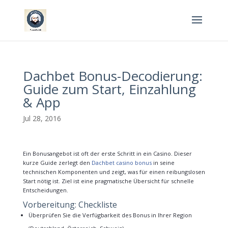
Dachbet Bonus-Decodierung:
Guide zum Start, Einzahlung
& App
Jul 28, 2016
Ein Bonusangebot ist oft der erste Schritt in ein Casino. Dieser
kurze Guide zerlegt den
Dachbet casino bonus
in seine
technischen Komponenten und zeigt, was für einen reibungslosen
Start nötig ist. Ziel ist eine pragmatische Übersicht für schnelle
Entscheidungen.
Vorbereitung: Checkliste
Überprüfen Sie die Verfügbarkeit des Bonus in Ihrer Region