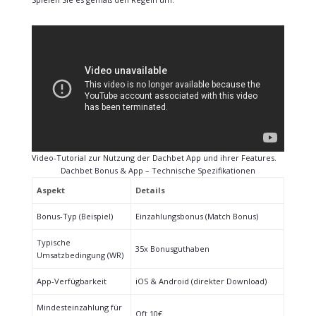
Video-Tutorial zur Nutzung der Dachbet App und ihrer Features.
Dachbet Bonus & App – Technische Spezifikationen
Aspekt
Details
Bonus-Typ (Beispiel)
Einzahlungsbonus (Match Bonus)
Typische
35x Bonusguthaben
Umsatzbedingung (WR)
App-Verfügbarkeit
iOS & Android (direkter Download)
Mindesteinzahlung für
Oft 10€