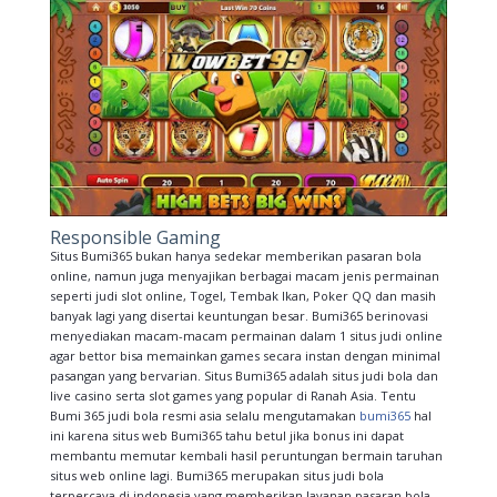
Responsible Gaming
Situs Bumi365 bukan hanya sedekar memberikan pasaran bola
online, namun juga menyajikan berbagai macam jenis permainan
seperti judi slot online, Togel, Tembak Ikan, Poker QQ dan masih
banyak lagi yang disertai keuntungan besar. Bumi365 berinovasi
menyediakan macam-macam permainan dalam 1 situs judi online
agar bettor bisa memainkan games secara instan dengan minimal
pasangan yang bervarian. Situs Bumi365 adalah situs judi bola dan
live casino serta slot games yang popular di Ranah Asia. Tentu
Bumi 365 judi bola resmi asia selalu mengutamakan
bumi365
hal
ini karena situs web Bumi365 tahu betul jika bonus ini dapat
membantu memutar kembali hasil peruntungan bermain taruhan
situs web online lagi. Bumi365 merupakan situs judi bola
terpercaya di indonesia yang memberikan layanan pasaran bola