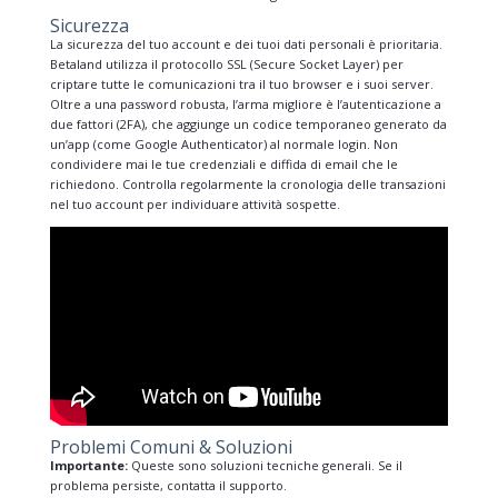
Sicurezza
La sicurezza del tuo account e dei tuoi dati personali è prioritaria.
Betaland utilizza il protocollo SSL (Secure Socket Layer) per
criptare tutte le comunicazioni tra il tuo browser e i suoi server.
Oltre a una password robusta, l’arma migliore è l’autenticazione a
due fattori (2FA), che aggiunge un codice temporaneo generato da
un’app (come Google Authenticator) al normale login. Non
condividere mai le tue credenziali e diffida di email che le
richiedono. Controlla regolarmente la cronologia delle transazioni
nel tuo account per individuare attività sospette.
Problemi Comuni & Soluzioni
Importante:
Queste sono soluzioni tecniche generali. Se il
problema persiste, contatta il supporto.