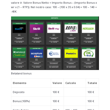
valore è: Valore Bonus Netto = Importo Bonus – (Importo Bonus x
wr x (1 – RTP)). Nel nostro caso: 100 – (100 x 35 x 0.04) = 100 – 140 =
-40€.
Betaland bonus
Elemento
Valore
Calcolo
Totale
Deposito
100 €
100 €
Bonus (100%)
100 €
100 €