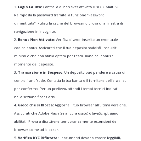
Login Fallito:
Controlla di non aver attivato il BLOC MAIUSC.
Reimposta la password tramite la funzione “Password
dimenticata”. Pulisci la cache del browser o prova una finestra di
navigazione in incognito.
Bonus Non Attivato:
Verifica di aver inserito un eventuale
codice bonus. Assicurati che il tuo deposito soddisfi i requisiti
minimi e che non abbia optato per l’esclusione dai bonus al
momento del deposito.
Transazione in Sospeso:
Un deposito può pendere a causa di
controlli antifrode. Contatta la tua banca o il fornitore dell’e-wallet
per conferma. Per un prelievo, attendi i tempi tecnici indicati
nella sezione finanziaria.
Gioco che si Blocca:
Aggiorna il tuo browser all’ultima versione.
Assicurati che Adobe Flash (se ancora usato) o JavaScript siano
abilitati. Prova a disattivare temporaneamente estensioni del
browser come ad-blocker.
Verifica KYC Rifiutata:
I documenti devono essere leggibili,