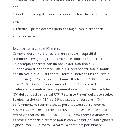
anni.
Conferma la registrazione cliccando sul link che riceverai via
email.
Effettua il primo accesso (Betaland login) con le credenziali
appena create.
Matematica dei Bonus
Comprendere il valore reale di un bonus e i requisiti di
scommessa (wagering requirements) è fondamentale. Facciamo
un esempio concreto con un bonus del 100% fino a 100€.
Supponiamo di depositare 100€ e di ricevere altri 100€ di bonus,
per un totale di 200€ sul conto. I termini indicano un requisito di
puntata (wr) di 35x il valore del bonus. Il calcolo è: 100€ (bonus) x
35 = 3.500€. Dovrai quindi scommettere 3.500€ prima di poter
prelevare le eventuali vincite generate dal bonus. Il Valore Atteso
(EV) del bonus dipende dal RTP (Return to Player) del gioco scelto.
Se giochi a slot con RTP del 96%, ti aspetti di perdere il 4%
dell’ammontare scommesso. La perdita attesa sul rollover è:
3.500€ x 0.04 = 140€. Poiché il bonus era di 100€, il valore netto
atteso è negativo: 100€ – 140€ = -40€. Questo esempio dimostra
perché è essenziale cercare bonus con wr bassi (es. 20x) e giocare
a giochi con RTP elevato. La formula completa per stimare il