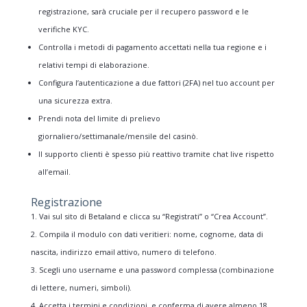
registrazione, sarà cruciale per il recupero password e le
verifiche KYC.
Controlla i metodi di pagamento accettati nella tua regione e i
relativi tempi di elaborazione.
Configura l’autenticazione a due fattori (2FA) nel tuo account per
una sicurezza extra.
Prendi nota del limite di prelievo
giornaliero/settimanale/mensile del casinò.
Il supporto clienti è spesso più reattivo tramite chat live rispetto
all’email.
Registrazione
Vai sul sito di Betaland e clicca su “Registrati” o “Crea Account”.
Compila il modulo con dati veritieri: nome, cognome, data di
nascita, indirizzo email attivo, numero di telefono.
Scegli uno username e una password complessa (combinazione
di lettere, numeri, simboli).
Accetta i termini e condizioni, e conferma di avere almeno 18