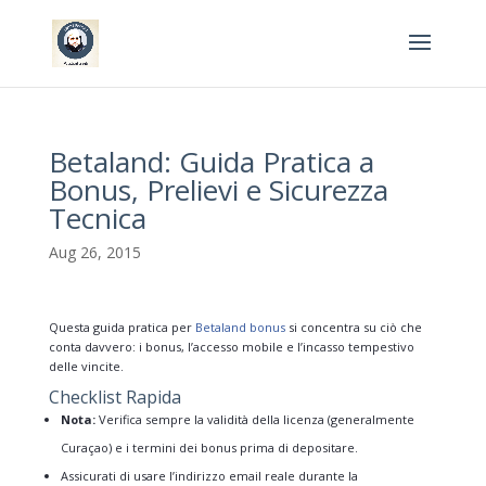
Betaland: Guida Pratica a
Bonus, Prelievi e Sicurezza
Tecnica
Aug 26, 2015
Questa guida pratica per
Betaland bonus
si concentra su ciò che
conta davvero: i bonus, l’accesso mobile e l’incasso tempestivo
delle vincite.
Checklist Rapida
Nota:
Verifica sempre la validità della licenza (generalmente
Curaçao) e i termini dei bonus prima di depositare.
Assicurati di usare l’indirizzo email reale durante la