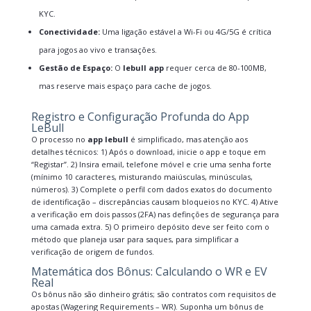
KYC.
Conectividade:
Uma ligação estável a Wi-Fi ou 4G/5G é crítica
para jogos ao vivo e transações.
Gestão de Espaço:
O
lebull app
requer cerca de 80-100MB,
mas reserve mais espaço para cache de jogos.
Registro e Configuração Profunda do App
LeBull
O processo no
app lebull
é simplificado, mas atenção aos
detalhes técnicos: 1) Após o download, inicie o app e toque em
“Registar”. 2) Insira email, telefone móvel e crie uma senha forte
(mínimo 10 caracteres, misturando maiúsculas, minúsculas,
números). 3) Complete o perfil com dados exatos do documento
de identificação – discrepâncias causam bloqueios no KYC. 4) Ative
a verificação em dois passos (2FA) nas definções de segurança para
uma camada extra. 5) O primeiro depósito deve ser feito com o
método que planeja usar para saques, para simplificar a
verificação de origem de fundos.
Matemática dos Bônus: Calculando o WR e EV
Real
Os bônus não são dinheiro grátis; são contratos com requisitos de
apostas (Wagering Requirements – WR). Suponha um bônus de