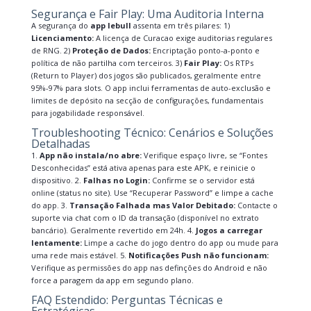
Segurança e Fair Play: Uma Auditoria Interna
A segurança do
app lebull
assenta em três pilares: 1)
Licenciamento:
A licença de Curacao exige auditorias regulares
de RNG. 2)
Proteção de Dados:
Encriptação ponto-a-ponto e
política de não partilha com terceiros. 3)
Fair Play:
Os RTPs
(Return to Player) dos jogos são publicados, geralmente entre
95%-97% para slots. O app inclui ferramentas de auto-exclusão e
limites de depósito na secção de configurações, fundamentais
para jogabilidade responsável.
Troubleshooting Técnico: Cenários e Soluções
Detalhadas
1.
App não instala/no abre:
Verifique espaço livre, se “Fontes
Desconhecidas” está ativa apenas para este APK, e reinicie o
dispositivo. 2.
Falhas no Login:
Confirme se o servidor está
online (status no site). Use “Recuperar Password” e limpe a cache
do app. 3.
Transação Falhada mas Valor Debitado:
Contacte o
suporte via chat com o ID da transação (disponível no extrato
bancário). Geralmente revertido em 24h. 4.
Jogos a carregar
lentamente:
Limpe a cache do jogo dentro do app ou mude para
uma rede mais estável. 5.
Notificações Push não funcionam:
Verifique as permissões do app nas definções do Android e não
force a paragem da app em segundo plano.
FAQ Estendido: Perguntas Técnicas e