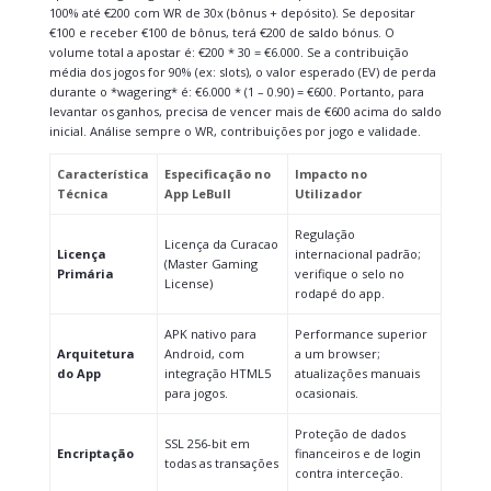
100% até €200 com WR de 30x (bônus + depósito). Se depositar
€100 e receber €100 de bônus, terá €200 de saldo bónus. O
volume total a apostar é: €200 * 30 = €6.000. Se a contribuição
média dos jogos for 90% (ex: slots), o valor esperado (EV) de perda
durante o *wagering* é: €6.000 * (1 – 0.90) = €600. Portanto, para
levantar os ganhos, precisa de vencer mais de €600 acima do saldo
inicial. Análise sempre o WR, contribuições por jogo e validade.
Característica
Especificação no
Impacto no
Técnica
App LeBull
Utilizador
Regulação
Licença da Curacao
Licença
internacional padrão;
(Master Gaming
Primária
verifique o selo no
License)
rodapé do app.
APK nativo para
Performance superior
Arquitetura
Android, com
a um browser;
do App
integração HTML5
atualizações manuais
para jogos.
ocasionais.
Proteção de dados
SSL 256-bit em
Encriptação
financeiros e de login
todas as transações
contra interceção.