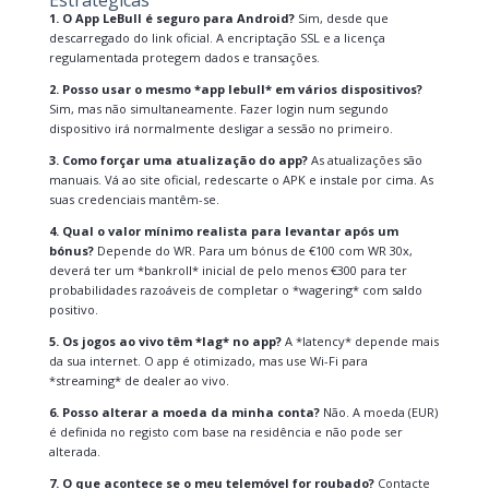
Estratégicas
1. O App LeBull é seguro para Android?
Sim, desde que
descarregado do link oficial. A encriptação SSL e a licença
regulamentada protegem dados e transações.
2. Posso usar o mesmo *app lebull* em vários dispositivos?
Sim, mas não simultaneamente. Fazer login num segundo
dispositivo irá normalmente desligar a sessão no primeiro.
3. Como forçar uma atualização do app?
As atualizações são
manuais. Vá ao site oficial, redescarte o APK e instale por cima. As
suas credenciais mantêm-se.
4. Qual o valor mínimo realista para levantar após um
bónus?
Depende do WR. Para um bónus de €100 com WR 30x,
deverá ter um *bankroll* inicial de pelo menos €300 para ter
probabilidades razoáveis de completar o *wagering* com saldo
positivo.
5. Os jogos ao vivo têm *lag* no app?
A *latency* depende mais
da sua internet. O app é otimizado, mas use Wi-Fi para
*streaming* de dealer ao vivo.
6. Posso alterar a moeda da minha conta?
Não. A moeda (EUR)
é definida no registo com base na residência e não pode ser
alterada.
7. O que acontece se o meu telemóvel for roubado?
Contacte