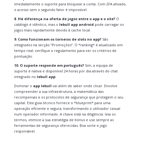
imediatamente o suporte para bloquear a conta. Com 2FA ativado,
o acesso sem o segundo fator é impossível.
8. Há diferença na oferta de jogos entre o app e o site?
O
catálogo é idêntico, mas o
lebull app android
pode carregar os
jogos mais rapidamente devido à cache local.
9. Como funcionam os torneios de slots no app?
São
integrados na secção “Promoções”. O *ranking* é atualizado em
tempo real; verifique o regulamento para ver os critérios de
pontuação.
10. O suporte responde em português?
Sim, a equipa de
suporte é nativa e disponível 24 horas por dia através do chat
integrado no
lebull app
.
Dominar o
app lebull
vai além de saber onde clicar. Envolve
compreender a sua infraestrutura, a matemática das
recompensas e os protocolos de segurança que protegem o seu
capital. Este guia técnico fornece o *blueprint* para uma
operação eficiente e segura, transformando o utilizador casual
num operador informado. A chave está na diligência: leia os
termos, otimize a sua estratégia de bónus e use sempre as
ferramentas de segurança oferecidas. Boa sorte e jogo
responsável.