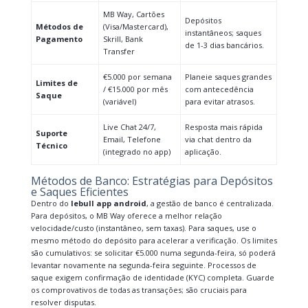
MB Way, Cartões
Depósitos
Métodos de
(Visa/Mastercard),
instantâneos; saques
Pagamento
Skrill, Bank
de 1-3 dias bancários.
Transfer
€5.000 por semana
Planeie saques grandes
Limites de
/ €15.000 por mês
com antecedência
Saque
(variável)
para evitar atrasos.
Live Chat 24/7,
Resposta mais rápida
Suporte
Email, Telefone
via chat dentro da
Técnico
(integrado no app)
aplicação.
Métodos de Banco: Estratégias para Depósitos
e Saques Eficientes
Dentro do
lebull app android
, a gestão de banco é centralizada.
Para depósitos, o MB Way oferece a melhor relação
velocidade/custo (instantâneo, sem taxas). Para saques, use o
mesmo método do depósito para acelerar a verificação. Os limites
são cumulativos: se solicitar €5.000 numa segunda-feira, só poderá
levantar novamente na segunda-feira seguinte. Processos de
saque exigem confirmação de identidade (KYC) completa. Guarde
os comprovativos de todas as transações; são cruciais para
resolver disputas.