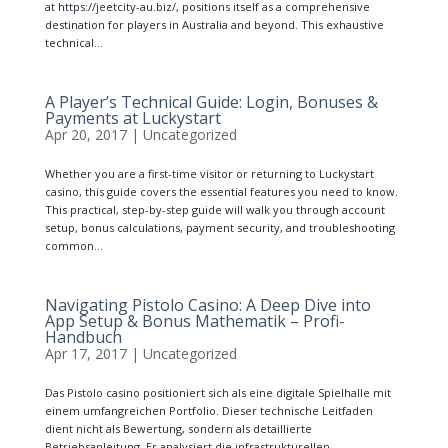
at https://jeetcity-au.biz/, positions itself as a comprehensive
destination for players in Australia and beyond. This exhaustive
technical...
A Player’s Technical Guide: Login, Bonuses &
Payments at Luckystart
Apr 20, 2017
|
Uncategorized
Whether you are a first-time visitor or returning to Luckystart
casino, this guide covers the essential features you need to know.
This practical, step-by-step guide will walk you through account
setup, bonus calculations, payment security, and troubleshooting
common...
Navigating Pistolo Casino: A Deep Dive into
App Setup & Bonus Mathematik – Profi-
Handbuch
Apr 17, 2017
|
Uncategorized
Das Pistolo casino positioniert sich als eine digitale Spielhalle mit
einem umfangreichen Portfolio. Dieser technische Leitfaden
dient nicht als Bewertung, sondern als detaillierte
Betriebsanleitung. Er analysiert die infrastrukturellen