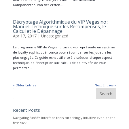
Komponenten, von der ersten...
Décryptage Algorithmique du VIP Vegasino :
Manuel Technique sur les Récompenses, le
Calcul et le Dépannage
Apr 17, 2017
|
Uncategorized
Le programme VIP de Vegasino casino vip représente un système
de loyalty sophistiqué, conçu pour récompenser les joueurs les
plus engagés. Ce guide exhaustif vise à disséquer chaque aspect
technique, de l’inscription aux calculs de points, afin de vous
permettre...
« Older Entries
Next Entries »
Recent Posts
Navigating fun88’s interface feels surprisingly intuitive even on the
first click